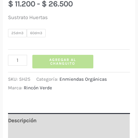
Rango
$
11.200
-
$
26.500
de
Sustrato Huertas
precios:
25dm3
60dm3
desde
SUSTRATO
$ 11.200
AGREGAR AL
CHANGUITO
PARA
hasta
HUERTAS
SKU:
SH25
Categoría:
Enmiendas Orgánicas
RINCON
Marca:
Rincón Verde
$ 26.500
VERDE®
cantidad
Descripción
Información adicional