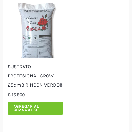
$ 26.500
múl
var
Las
opc
se
pu
ele
SUSTRATO
en
PROFESIONAL GROW
la
25dm3 RINCON VERDE®
pág
$
15.500
de
pro
AGREGAR AL
CHANGUITO