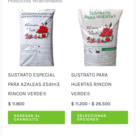
Productos relacionados
SUSTRATO ESPECIAL
SUSTRATO PARA
PARA AZALEAS 25dm3
HUERTAS RINCON
RINCON VERDE®
VERDE®
Rango
$
11.800
$
11.200
-
$
26.500
de
Est
precios:
AGREGAR AL
SELECCIONAR
CHANGUITO
OPCIONES
desde
pro
$ 11.200
tie
hasta