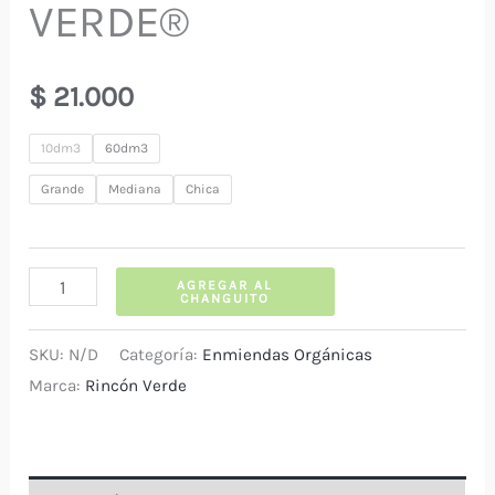
VERDE®
$
21.000
10dm3
60dm3
Grande
Mediana
Chica
CORTEZA
AGREGAR AL
CHANGUITO
DE
CONIFERAS
SKU:
N/D
Categoría:
Enmiendas Orgánicas
RINCON
Marca:
Rincón Verde
VERDE®
cantidad