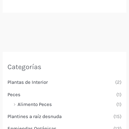
variantes.
Las
opciones
se
pueden
elegir
en
Categorías
la
página
Plantas de Interior
(2)
de
Peces
(1)
producto
Alimento Peces
(1)
Plantines a raíz desnuda
(15)
Enmiendas Orgánicas
(12)