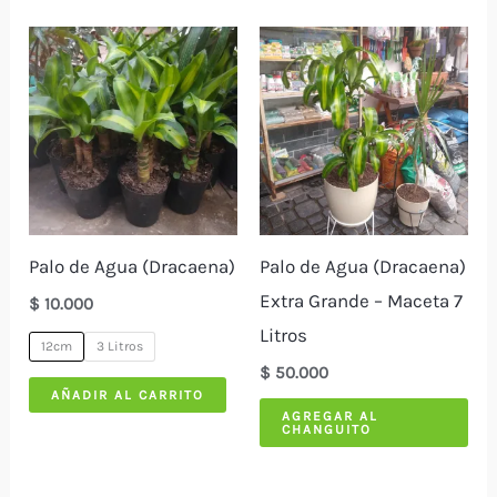
Palo de Agua (Dracaena)
Palo de Agua (Dracaena)
Extra Grande – Maceta 7
$
10.000
Litros
12cm
3 Litros
$
50.000
Este
AÑADIR AL CARRITO
AGREGAR AL
producto
CHANGUITO
tiene
múltiples