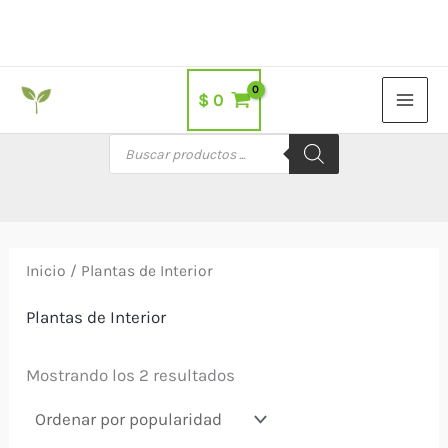
Ir
al
contenido
$
0
Búsqueda
de
productos
Inicio
/ Plantas de Interior
Plantas de Interior
Ordenado
Mostrando los 2 resultados
por
popularidad