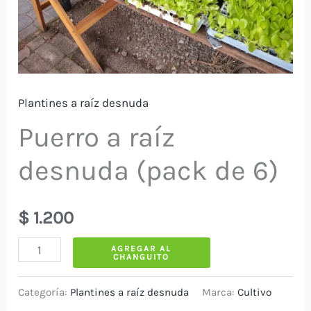
Plantines a raíz desnuda
Puerro a raíz
desnuda (pack de 6)
$
1.200
Puerro
AGREGAR AL
CHANGUITO
a
raíz
Categoría:
Plantines a raíz desnuda
Marca:
Cultivo