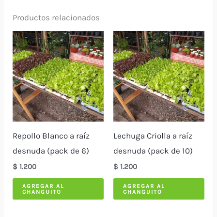
desnuda
(pack
Productos relacionados
de
6)
cantidad
Repollo Blanco a raíz
Lechuga Criolla a raíz
desnuda (pack de 6)
desnuda (pack de 10)
$
1.200
$
1.200
AGREGAR AL
AGREGAR AL
CHANGUITO
CHANGUITO