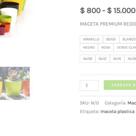
$
800
-
$
15.000
MACETA PREMIUM RED
AMARILLO
BEIGE
BLANCO
NEGRO
ROSA
VERDE CLA
Nº08
Nº12
Nº16
Nº18
MACETA
AGREGAR A
PREMIUM
SKU:
N/D
Categoría:
Mac
REDONDA
Etiqueta:
maceta plastica 
TA
PLASTIC
cantidad