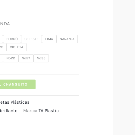
Rango
de
ONDA
precios:
BORDÓ
CELESTE
LIMA
NARANJA
RO
VIOLETA
desde
Nº22
Nº27
Nº35
$ 800
hasta
L CHANGUITO
$ 15.000
etas Plásticas
brillante
Marca:
TA Plastic