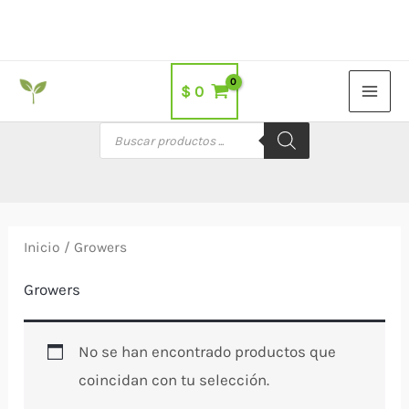
Ir
al
contenido
$
0
Búsqueda
de
productos
Inicio
/ Growers
Growers
No se han encontrado productos que
coincidan con tu selección.